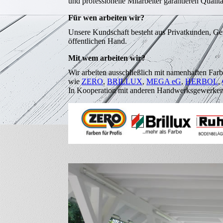
und professionelle Mitarbeiter garantieren Qualit
Für wen arbeiten wir?
Unsere Kundschaft besteht aus Privatkunden, Gew
öffentlichen Hand.
Mit wem arbeiten wir?
Wir arbeiten ausschließlich mit namenhaften Fa
wie
ZERO
,
BRILLUX
,
MEGA eG
,
HERBOL
,
In Kooperation mit anderen Handwerksgewerken s