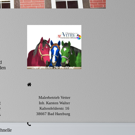
d
den
Malerbetrieb Vetter
t
Inh. Karsten Walter
e
Kaltenfelderstr. 16
,
38667 Bad Harzburg
hnelle