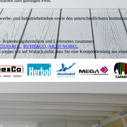
ätsarbeit zum günstigen Preis.
erbe- und Industriebetrieben sowie den unterschiedlichsten Institution
rb- Bodenbelagsherstellern und Lieferanten zusammen
CAPAROL
,
RUHE&CO
,
AKZO NOBEL
.
orgen wir auf Wunsch dafür, dass Sie eine Komplettleistung aus eine