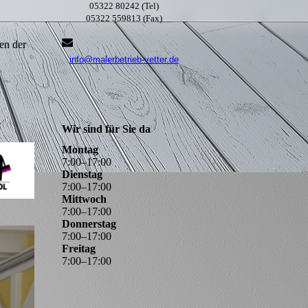
05322 80242 (Tel)
05322 559813 (Fax)
en der
info@malerbetrieb-vetter.de
r
Wir sind für Sie da
Montag
7
:
00
–
17
:
00
Dienstag
7
:
00
–
17
:
00
Mittwoch
7
:
00
–
17
:
00
Donnerstag
7
:
00
–
17
:
00
Freitag
7
:
00
–
17
:
00