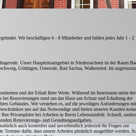
ündet. Wir beschäftigen 6 - 8 Mitarbeiter und bilden jedes Jahr 1 - 2
lingerode. Unser Haupteinsatzgebiet in Niedersachsen ist der Raum Ba
unschweig, Göttingen, Osterode, Bad Sachsa, Walkenried. Im angrenzen
ensräumen und der Erhalt Ihrer Werte. Während im Innenraum meist der
es bei Renovierungen rund um das Haus um Schutz und Erhaltung der
hres Gebäudes. Wir verstehen es, auf die jeweiligen Anforderungen mi
 beschränken uns auf das Notwendige und bieten unseren Kunden kein
r Ihre Privatsphäre bei Arbeiten in Ihrem Lebensumfeld. Schnell, sauber
allenden Renovierungs- und Gestaltungsaufgaben.
atürlich auch kostenfrei und unverbindlich jederzeit für Fragen zur
e Termine dafür, dass unsere Arbeiten pünktlich ausgeführt werden. Sc